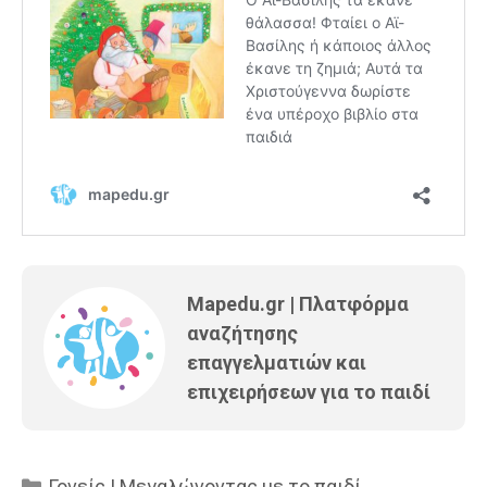
Mapedu.gr | Πλατφόρμα
αναζήτησης
επαγγελματιών και
επιχειρήσεων για το παιδί
Κατηγορίες
Γονείς | Μεγαλώνοντας με το παιδί