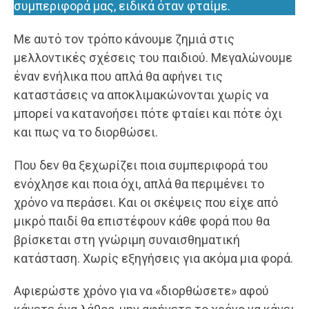
συμπεριφορά μας, ειδικά όταν φταίμε.
Με αυτό τον τρόπο κάνουμε ζημιά στις
μελλοντικές σχέσεις του παιδιού. Μεγαλώνουμε
έναν ενήλικα που απλά θα αφήνει τις
καταστάσεις να αποκλιμακώνονται χωρίς να
μπορεί να κατανοήσει πότε φταίει και πότε όχι
και πως να το διορθώσει.
Που δεν θα ξεχωρίζει ποια συμπεριφορά του
ενόχλησε και ποια όχι, απλά θα περιμένει το
χρόνο να περάσει. Και οι σκέψεις που είχε από
μικρό παιδί θα επιστέφουν κάθε φορά που θα
βρίσκεται στη γνώριμη συναισθηματική
κατάσταση. Χωρίς εξηγήσεις για ακόμα μια φορά.
Αφιερώστε χρόνο για να «διορθώσετε» αφού