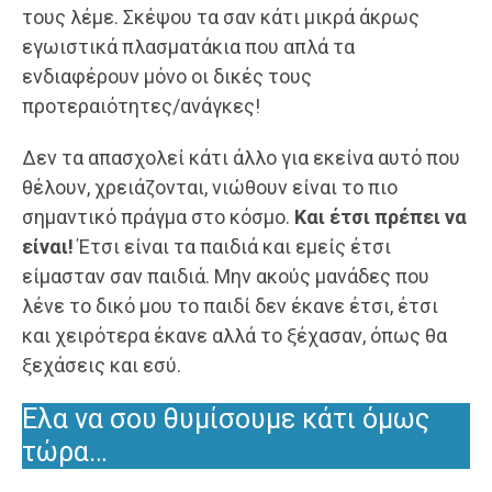
τους λέμε. Σκέψου τα σαν κάτι μικρά άκρως
εγωιστικά πλασματάκια που απλά τα
ενδιαφέρουν μόνο οι δικές τους
προτεραιότητες/ανάγκες!
Δεν τα απασχολεί κάτι άλλο για εκείνα αυτό που
θέλουν, χρειάζονται, νιώθουν είναι το πιο
σημαντικό πράγμα στο κόσμο.
Και έτσι πρέπει να
είναι!
Έτσι είναι τα παιδιά και εμείς έτσι
είμασταν σαν παιδιά. Μην ακούς μανάδες που
λένε το δικό μου το παιδί δεν έκανε έτσι, έτσι
και χειρότερα έκανε αλλά το ξέχασαν, όπως θα
ξεχάσεις και εσύ.
Ελα να σου θυμίσουμε κάτι όμως
τώρα…