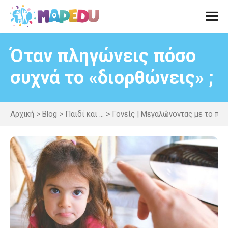
Μετάβαση
σε
περιεχόμενο
Men
Όταν πληγώνεις πόσο
συχνά το «διορθώνεις» ;
Αρχική
>
Blog
>
Παιδί και ...
>
Γονείς | Μεγαλώνοντας με το παι