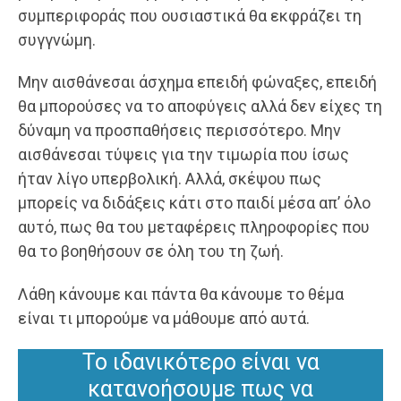
συμπεριφοράς που ουσιαστικά θα εκφράζει τη
συγγνώμη.
Μην αισθάνεσαι άσχημα επειδή φώναξες, επειδή
θα μπορούσες να το αποφύγεις αλλά δεν είχες τη
δύναμη να προσπαθήσεις περισσότερο. Μην
αισθάνεσαι τύψεις για την τιμωρία που ίσως
ήταν λίγο υπερβολική. Αλλά, σκέψου πως
μπορείς να διδάξεις κάτι στο παιδί μέσα απ’ όλο
αυτό, πως θα του μεταφέρεις πληροφορίες που
θα το βοηθήσουν σε όλη του τη ζωή.
Λάθη κάνουμε και πάντα θα κάνουμε το θέμα
είναι τι μπορούμε να μάθουμε από αυτά.
Το ιδανικότερο είναι να
κατανοήσουμε πως να