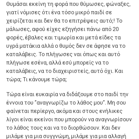
Θυμάσαι εκείνη τη φορά που θύμωσες, φώναξες,
γιατί νόμισες ότι ένα τόσο μικρό παιδί σε
χειρίζεται και δεν θα το επιτρέψεις αυτό;! Το
μάλωσες, αφού είχες εξηγήσει πάνω από 20
φορές, έβαλες και τιμωρία και μετά είδες τα
υγρά ματάκια αλλά ο θυμός δεν σε άφησε να το
καταλάβεις. Το πλήγωσες ναι όπως και αυτό
πλήγωσε εσένα, αλλά εσύ μπορείς να το
καταλάβεις, να το διαχειριστείς, αυτό όχι. Και
τώρα; Τι κάνουμε τώρα;
Τώρα είναι ευκαιρία να διδάξουμε στο παιδί την
έννοια του ”αναγνωρίζω το λάθος μου”. Μη σου
φαίνεται περίεργο, ακόμα και στους ενήλικες
λίγοι είναι εκείνοι που μπορούν να αναγνωρίσουν
το λάθος τους και να το διορθώσουν. Και δεν
μιλάμε για μια συγγνώμη, μιλάμε για μια αλλαγή