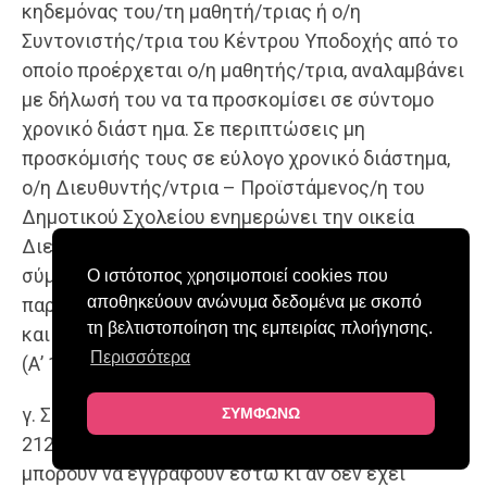
κηδεμόνας του/τη μαθητή/τριας ή ο/η
Συντονιστής/τρια του Κέντρου Υποδοχής από το
οποίο προέρχεται ο/η μαθητής/τρια, αναλαμβάνει
με δήλωσή του να τα προσκομίσει σε σύντομο
χρονικό διάστ ημα. Σε περιπτώσεις μη
προσκόμισής τους σε εύλογο χρονικό διάστημα,
ο/η Διευθυντής/ντρια – Προϊστάμενος/η του
Δημοτικού Σχολείου ενημερώνει την οικεία
Διεύθυνση Πρωτοβάθμιας Εκπαίδευσης,
σύμφωνα με τα όσα ορίζονται στο κεφ. Στ’,
Ο ιστότοπος χρησιμοποιεί cookies που
αποθηκεύουν ανώνυμα δεδομένα με σκοπό
παρ.7,8,9, του άρθρου 21, του Ν.4251/2014 (A’ 80)
τη βελτιστοποίηση της εμπειρίας πλοήγησης.
και στην παρ.4β, του άρθρου 77, του Ν.4547/2018
Περισσότερα
(Α’ 102).
γ. Σύμφωνα με το άρθρο 72, του Ν. 3386/2005 (Α’
ΣΥΜΦΩΝΩ
212), ανήλικα τέκνα υπηκόων τρίτων χωρών
μπορούν να εγγραφούν έστω κι αν δεν έχει