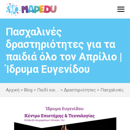
Μετάβαση
σε
περιεχόμενο
Men
Πασχαλινές
δραστηριότητες για τα
παιδιά όλο τον Απρίλιο |
Ίδρυμα Ευγενίδου
Αρχική
>
Blog
>
Παιδί και ...
>
Δραστηριότητες
>
Πασχαλινές δρα