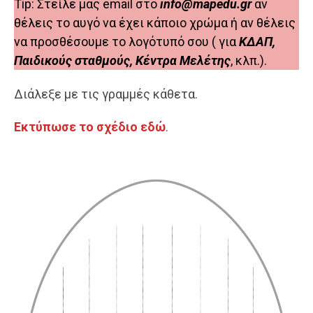
Tip: Στείλε μας email στο
info@mapedu.gr
αν
θέλεις το αυγό να έχει κάποιο χρώμα ή αν θέλεις
να προσθέσουμε το λογότυπό σου ( για
ΚΔΑΠ,
Παιδικούς σταθμούς, Κέντρα Μελέτης
, κλπ.).
Διάλεξε με τις γραμμές κάθετα.
Εκ
τύπωσε το σχέδιο εδώ
.