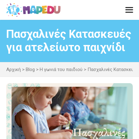
Μετάβαση
σε
περιεχόμενο
Men
Πασχαλινές Κατασκευές
για ατελείωτο παιχνίδι
Αρχική
>
Blog
>
Η γωνιά του παιδιού
>
Πασχαλινές Κατασκευές 