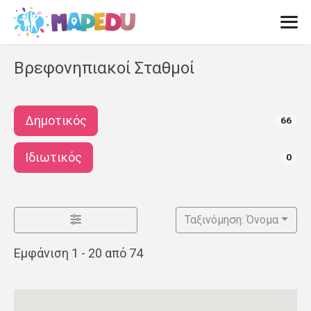
Μετάβαση
σε
περιεχόμενο
Men
Βρεφονηπιακοί Σταθμοί
Δημοτικός
66
Ιδιωτικός
0
Ταξινόμηση: Όνομα
Εμφάνιση 1 - 20 από 74