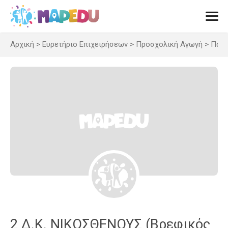
Μετάβαση
σε
περιεχόμενο
Αρχική
>
Ευρετήριο Επιχειρήσεων
>
Προσχολική Αγωγή
>
Παιδ
Men
2 Δ.Κ. ΝΙΚΟΣΘΕΝΟΥΣ (Βρεφικός