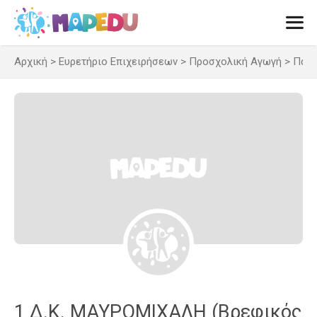
Μετάβαση
σε
περιεχόμενο
Αρχική
>
Ευρετήριο Επιχειρήσεων
>
Προσχολική Αγωγή
>
Παιδ
Men
1 Δ.Κ. ΜΑΥΡΟΜΙΧΑΛΗ (Βρεφικός