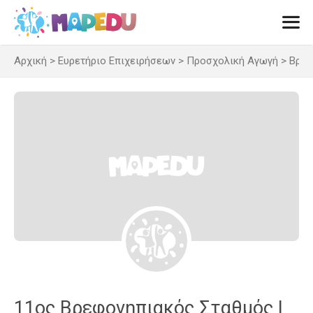
Μετάβαση
σε
περιεχόμενο
Αρχική
>
Ευρετήριο Επιχειρήσεων
>
Προσχολική Αγωγή
>
Βρεφ
Men
11ος Βρεφονηπιακός Σταθμός |