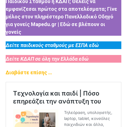
Παιδικού Σταθμού ή ΚΔΑΠ; Θέλεις να
εμφανίζεσαι πρώτος στα αποτελέσματα; Γίνε
μέλος στον πληρέστερο Πανελλαδικό Οδηγό
για γονείς Mapedu.gr | Εδώ σε βλέπουν οι
γονείς
Δείτε παιδικούς σταθμούς με ΕΣΠΑ εδώ
Δείτε ΚΔΑΠ σε όλη την Ελλάδα εδώ
Διαβάστε επίσης …