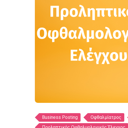
Ετικέτες
Business Posting
Οφθαλμίατρος
Προληπτικός Οφθαλμολογικός Έλεγχος