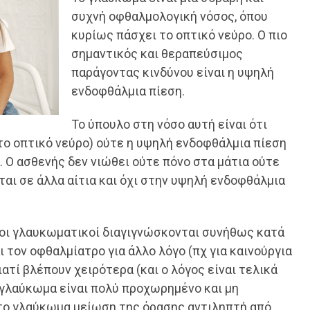
συχνή οφθαλμολογική νόσος, όπου
κυρίως πάσχει το οπτικό νεύρο. Ο πιο
σημαντικός και θεραπεύσιμος
παράγοντας κινδύνου είναι η υψηλή
ενδοφθάλμια πίεση.
Το ύπουλο στη νόσο αυτή είναι ότι
το οπτικό νεύρο) ούτε η υψηλή ενδοφθάλμια πίεση
Ο ασθενής δεν νιώθει ούτε πόνο στα μάτια ούτε
νται σε άλλα αίτια και όχι στην υψηλή ενδοφθάλμια
.
ροι γλαυκωματικοί διαγιγνώσκονται συνήθως κατά
 τον οφθαλμίατρο για άλλο λόγο (πχ για καινούργια
ιατί βλέπουν χειρότερα (και ο λόγος είναι τελικά
ο γλαύκωμα είναι πολύ προχωρημένο και μη
 το γλαύκωμα μείωση της όρασης αντιληπτή από