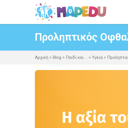
Μετάβαση
σε
περιεχόμενο
Προληπτικός Οφθαλ
Αρχική
>
Blog
>
Παιδί και ...
>
Υγεία
>
Προληπτικ