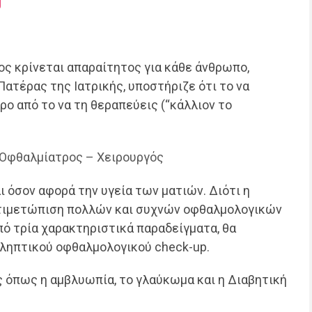
ς κρίνεται απαραίτητος για κάθε άνθρωπο,
Πατέρας της Ιατρικής, υποστήριζε ότι το να
ρο από το να τη θεραπεύεις (“κάλλιον το
| Οφθαλμίατρος – Χειρουργός
 όσον αφορά την υγεία των ματιών. Διότι η
ντιμετώπιση πολλών και συχνών οφθαλμολογικών
πό τρία χαρακτηριστικά παραδείγματα, θα
οληπτικού οφθαλμολογικού check-up.
 όπως η αμβλυωπία, το γλαύκωμα και η Διαβητική