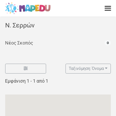
Μετάβαση
σε
περιεχόμενο
Men
Ν. Σερρών
Νέος Σκοπός
0
Ταξινόμηση: Όνομα
Εμφάνιση 1 - 1 από 1