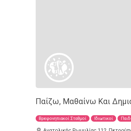
Παίζω, Μαθαίνω Και Δημι
Βρεφονηπιακοί Σταθμοί
Ιδιωτικοί
Παιδ
Ανατολικής Ρωμυλίας 112, Πετρούπο