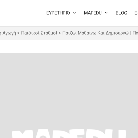
ΕΥΡΕΤΗΡΙΟ
MAPEDU
BLOG
E
ή Αγωγή
>
Παιδικοί Σταθμοί
>
Παίζω, Μαθαίνω Και Δημιουργώ | Π