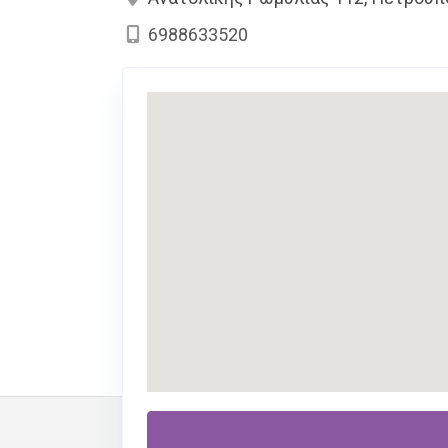
6988633520
Περιγραφή
Υπηρεσίες
Αγγελίε
Στον εκπαιδευτικό κατάλογο του
maped