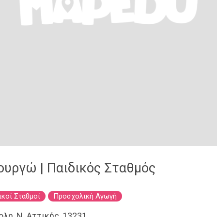
ουργώ | Παιδικός Σταθμός
ικοί Σταθμοί
Προσχολική Αγωγή
λη, Ν. Αττικής, 13231