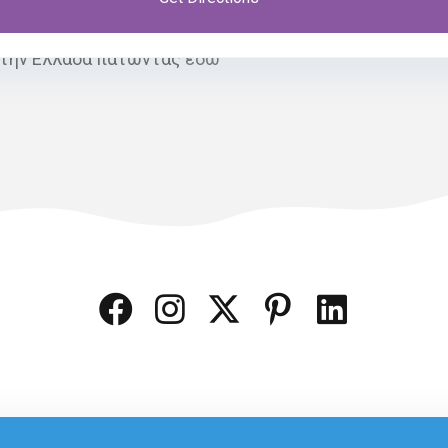
 την Ελλάδα πατώντας
εδώ