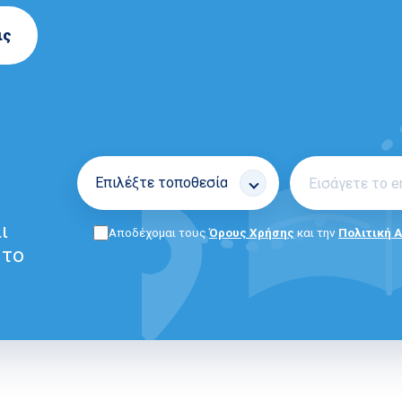
ις
ι
Αποδέχομαι τους
Όρους Χρήσης
και την
Πολιτική 
 το