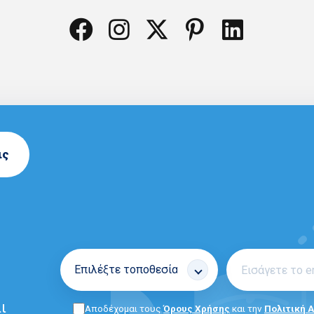
ις
ι
Αποδέχομαι τους
Όρους Χρήσης
και την
Πολιτική 