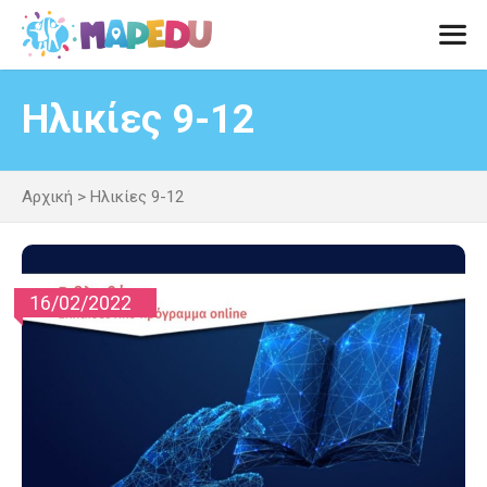
Μετάβαση
σε
περιεχόμενο
Men
Ηλικίες 9-12
Αρχική
>
Ηλικίες 9-12
16/02/2022