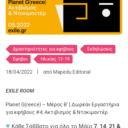
Ετικέτες
Δραστηριότητες για εφήβους
Εκδηλώσεις
Έφηβοι
Ηλικίες 13-19
18/04/2022
από
Mapedu Editorial
EXILE ROOM
Planet G(reece) – Μέρος Β’ | Δωρεάν Εργαστήρια
για εφήβους #4: Ακτιβισμός & Ντοκιμαντέρ
Κάθε Σάββατο για όλο το Μάϊο
7, 14, 21 &