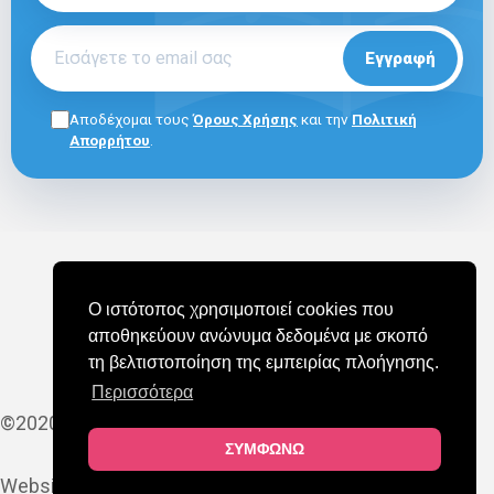
Εγγραφή
Αποδέχομαι τους
Όρους Χρήσης
και την
Πολιτική
Απορρήτου
.
ΓΙΑ ΕΠΑΓΓΕΛΜΑΤΙΕΣ
E-SHOP
ΟΡΟΙ ΧΡΗΣΗΣ
Ο ιστότοπος χρησιμοποιεί cookies που
ΠΟΛΙΤΙΚΗ COOKIES
ΠΟΛΙΤΙΚΗ ΑΠΟΡΡΗΤΟΥ
αποθηκεύουν ανώνυμα δεδομένα με σκοπό
ΣΥΧΝΕΣ ΕΡΩΤΗΣΕΙΣ (FAQ)
τη βελτιστοποίηση της εμπειρίας πλοήγησης.
Περισσότερα
©2020-2025 MAPEDU
ΣΥΜΦΩΝΩ
Website by
YES Internet