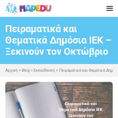
Μετάβαση
σε
περιεχόμενο
Men
Πειραματικά και
Θεματικά Δημόσια ΙΕΚ –
Ξεκινούν τον Οκτώβριο
Αρχική
>
Blog
>
Εκπαίδευση
>
Πειραματικά και Θεματικά Δημόσ