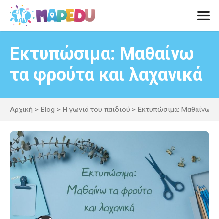
Μετάβαση
σε
περιεχόμενο
Men
Εκτυπώσιμα: Μαθαίνω
τα φρούτα και λαχανικά
Αρχική
>
Blog
>
Η γωνιά του παιδιού
>
Εκτυπώσιμα: Μαθαίνω τα