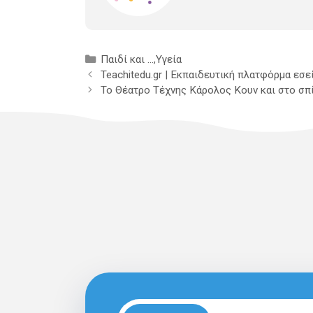
Κατηγορίες
Παιδί και ...
,
Υγεία
Teachitedu.gr | Εκπαιδευτική πλατφόρμα εσε
Το Θέατρο Τέχνης Κάρολος Κουν και στο σπί