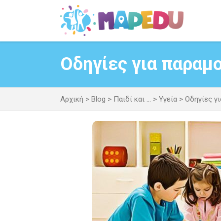
Μετάβαση
σε
περιεχόμενο
Οδηγίες για παραμο
Αρχική
>
Blog
>
Παιδί και ...
>
Υγεία
>
Οδηγίες γ