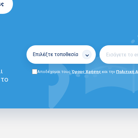
ις
ι
Αποδέχομαι τους
Όρους Χρήσης
και την
Πολιτική 
 το