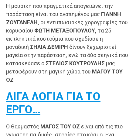
Η μουσική που πραγματικά απογειώνει την
παράσταση είναι του αγαπημένου μας
ΓΙΑΝΝΗ
ΖΟΥΓΑΝΕΛΗ,
οι εντυπωσιακές χορογραφίες του
κορυφαίου
ΦΩΤΗ ΜΕΤΑΞΟΠΟΥΛΟΥ,
τα 25
εκπληκτικά κοστούμια που σχεδίασε η
μοναδική
ΣΗΛΙΑ ΔΕΜΙΡΗ
δίνουν ξεχωριστεί
μαγεία στην παράσταση
,
ενώ τα δύο σκηνικά που
κατασκεύασε ο
ΣΤΕΛΙΟΣ ΚΟΥΤΡΟΥΛΗΣ
μας
μεταφέρουν στη μαγική χώρα του
ΜΑΓΟΥ ΤΟΥ
ΟΖ
ΛΙΓΑ ΛΟΓΙΑ ΓΙΑ ΤΟ
ΕΡΓΟ…
Ο Θαυμαστός
ΜΑΓΟΣ ΤΟΥ ΟΖ
είναι από τις πιο
γνωστές παιδικές ιστορίες στο κόσμο. Ένα