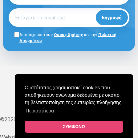
Εγγραφή
Αποδέχομαι τους
Όρους Χρήσης
και την
Πολιτική
Απορρήτου
.
ΓΙΑ ΕΠΑΓΓΕΛΜΑΤΙΕΣ
E-SHOP
ΟΡΟΙ ΧΡΗΣΗΣ
Ο ιστότοπος χρησιμοποιεί cookies που
ΠΟΛΙΤΙΚΗ COOKIES
ΠΟΛΙΤΙΚΗ ΑΠΟΡΡΗΤΟΥ
αποθηκεύουν ανώνυμα δεδομένα με σκοπό
ΣΥΧΝΕΣ ΕΡΩΤΗΣΕΙΣ (FAQ)
τη βελτιστοποίηση της εμπειρίας πλοήγησης.
Περισσότερα
©2020-2025 MAPEDU
ΣΥΜΦΩΝΩ
Website by
YES Internet