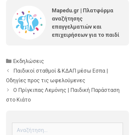
Mapedu.gr | Πλατφόρμα
αναζήτησης
επαγγελματιών και
επιχειρήσεων για το παιδί
Κατηγορίες
Εκδηλώσεις
Παιδικοί σταθμοί & ΚΔΑΠ μέσω Εσπα |
Οδηγίες προς τις ωφελούμενες
Ο Πρίγκιπας Λεμόνης | Παιδική Παράσταση
στο Κιάτο
Αναζήτηση
για: