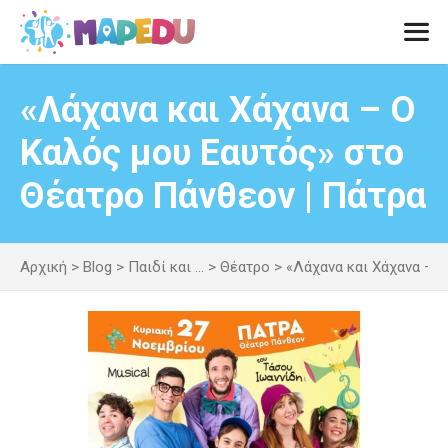
Μετάβαση
σε
περιεχόμενο
Men
«Λάχανα και Χάχανα – Ο
Καλός μου Εαυτός» στο
Θέατρο Πάνθεον | Πάτρα
Αρχική
>
Blog
>
Παιδί και ...
>
Θέατρο
>
«Λάχανα και Χάχανα – 