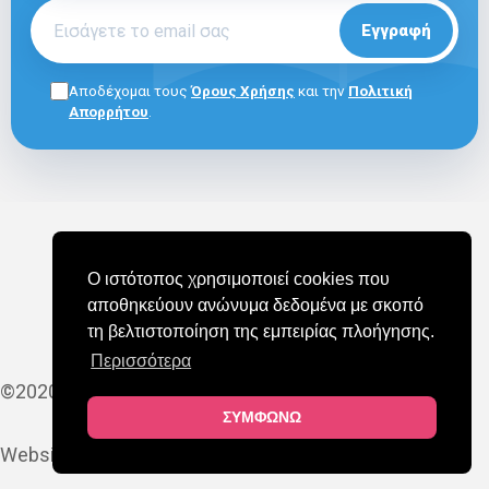
Εγγραφή
Αποδέχομαι τους
Όρους Χρήσης
και την
Πολιτική
Απορρήτου
.
ΓΙΑ ΕΠΑΓΓΕΛΜΑΤΙΕΣ
E-SHOP
ΟΡΟΙ ΧΡΗΣΗΣ
Ο ιστότοπος χρησιμοποιεί cookies που
ΠΟΛΙΤΙΚΗ COOKIES
ΠΟΛΙΤΙΚΗ ΑΠΟΡΡΗΤΟΥ
αποθηκεύουν ανώνυμα δεδομένα με σκοπό
ΣΥΧΝΕΣ ΕΡΩΤΗΣΕΙΣ (FAQ)
τη βελτιστοποίηση της εμπειρίας πλοήγησης.
Περισσότερα
©2020-2025 MAPEDU
ΣΥΜΦΩΝΩ
Website by
YES Internet