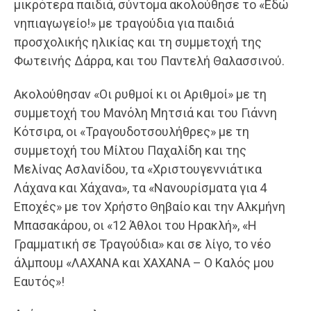
μικρότερα παιδιά, σύντομα ακολούθησε το «Εδώ
νηπιαγωγείο!» με τραγούδια για παιδιά
προσχολικής ηλικίας και τη συμμετοχή της
Φωτεινής Δάρρα, και του Παντελή Θαλασσινού.
Ακολούθησαν «Οι ρυθμοί κι οι Αριθμοί» με τη
συμμετοχή του Μανόλη Μητσιά και του Γιάννη
Κότσιρα, οι «Τραγουδοτσουλήθρες» με τη
συμμετοχή του Μίλτου Παχαλίδη και της
Μελίνας Ασλανίδου, τα «Χριστουγεννιάτικα
Λάχανα και Χάχανα», τα «Νανουρίσματα για 4
Εποχές» με τον Χρήστο Θηβαίο και την Αλκμήνη
Μπασακάρου, οι «12 Άθλοι του Ηρακλή», «Η
Γραμματική σε Τραγούδια» και σε λίγο, το νέο
άλμπουμ «ΛΑΧΑΝΑ και ΧΑΧΑΝΑ – Ο Καλός μου
Εαυτός»!