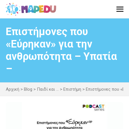
Μετάβαση
σε
περιεχόμενο
Men
Επιστήμονες που
«Εύρηκαν» για την
ανθρωπότητα – Υπατία
–
Αρχική
>
Blog
>
Παιδί και ...
>
Επιστήμη
>
Επιστήμονες που «Εύρ