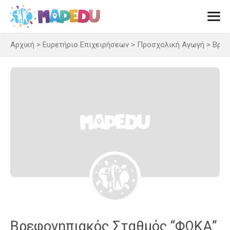
Μετάβαση
σε
περιεχόμενο
Αρχική
>
Ευρετήριο Επιχειρήσεων
>
Προσχολική Αγωγή
>
Βρεφ
Men
Βρεφονηπιακός Σταθμός “ΦΩΚΑ”