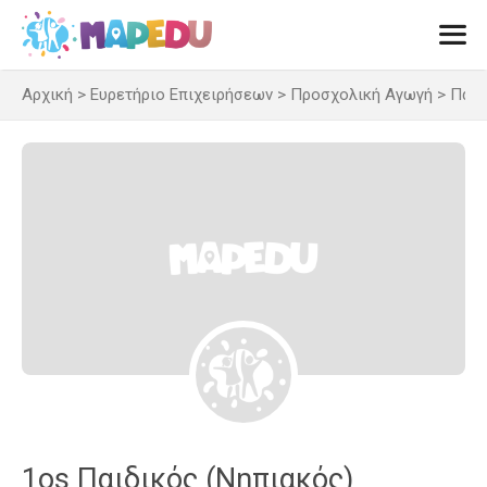
Μετάβαση
σε
περιεχόμενο
Αρχική
>
Ευρετήριο Επιχειρήσεων
>
Προσχολική Αγωγή
>
Παιδ
Men
1os Παιδικός (Νηπιακός)