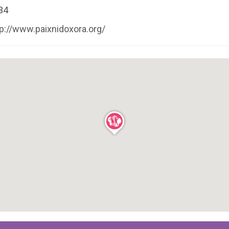
34
tp://www.paixnidoxora.org/
ς