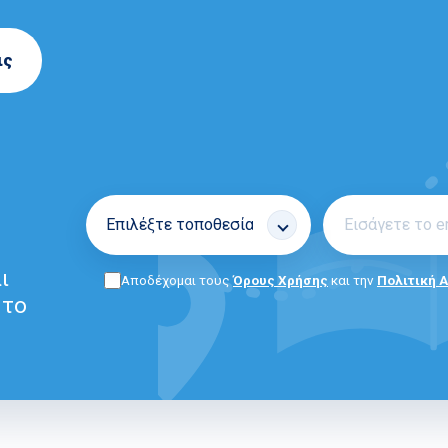
ις
ι
Αποδέχομαι τους
Όρους Χρήσης
και την
Πολιτική 
 το