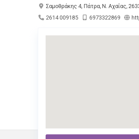
Σαμοθράκης 4, Πάτρα, Ν. Αχαΐας, 263
2614 009185
6973322869
ht
Περιγραφή
Υπηρεσίες
Αγγελίε