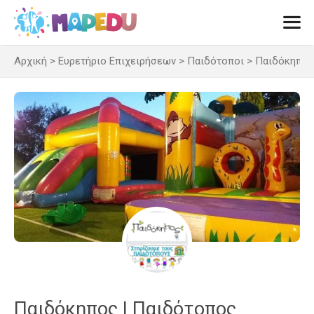
Μετάβαση
σε
περιεχόμενο
Αρχική
>
Ευρετήριο Επιχειρήσεων
>
Παιδότοποι
>
Παιδόκηπος
Men
Παιδόκηπος | Παιδότοπος