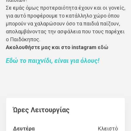
Σε εμάς όμως προτεραιότητα έχουν και οι γονείς,
για αυτό προφέρουμε το κατάλληλο χώρο όπου
μπορούν να χαλαρώσουν όσο τα παιδιά παίζουν,
απολαμβάνοντας την ασφάλεια που τους παρέχει
ο Παιδόκηπος.
Ακολουθήστε μας και στο instagram
εδώ
Εδώ το παιχνίδι, είναι για όλους!
Ώρες Λειτουργίας
Δευτέρα
Κλειστό