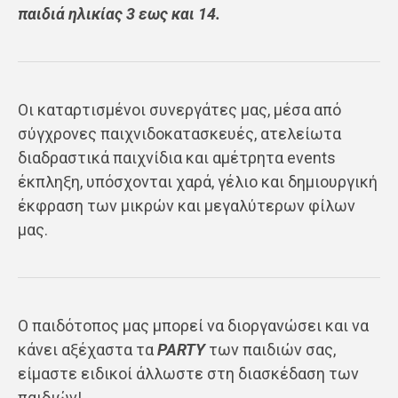
παιδιά ηλικίας 3 εως και 14.
Οι καταρτισμένοι συνεργάτες μας, μέσα από
σύγχρονες παιχνιδοκατασκευές, ατελείωτα
διαδραστικά παιχνίδια και αμέτρητα events
έκπληξη, υπόσχονται χαρά, γέλιο και δημιουργική
έκφραση των μικρών και μεγαλύτερων φίλων
μας.
Ο παιδότοπος μας μπορεί να διοργανώσει και να
κάνει αξέχαστα τα
PARTY
των παιδιών σας,
είμαστε ειδικοί άλλωστε στη διασκέδαση των
παιδιών!