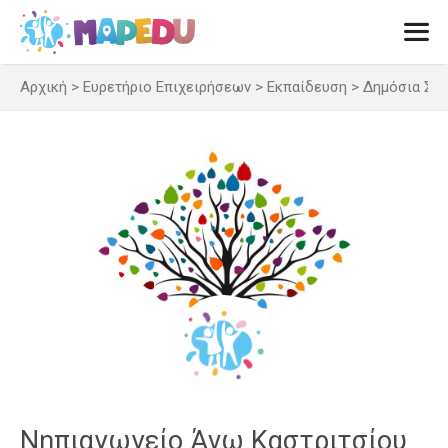
Μετάβαση
σε
περιεχόμενο
Αρχική
>
Ευρετήριο Επιχειρήσεων
>
Εκπαίδευση
>
Δημόσια Σχ
Men
Νηπιαγωγείο Άνω Καστριτσίου