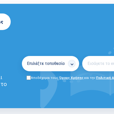
ις
ι
Αποδέχομαι τους
Όρους Χρήσης
και την
Πολιτική 
 το