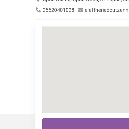
25520401028
eleftheriadoutzen
Περιγραφή
Υπηρεσίες
Αγγελίε
Θέλετε να
βελτιώσετε
την Περιγραφή τ