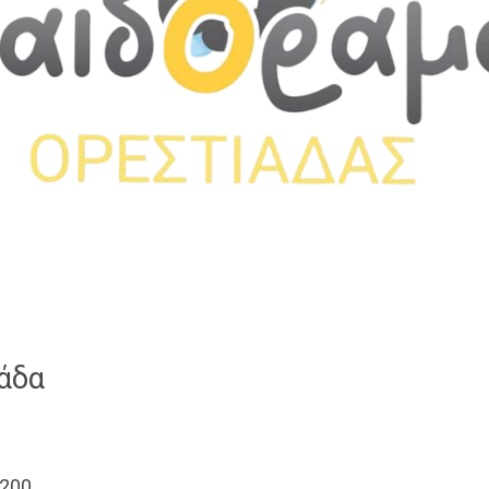
άδα
8200