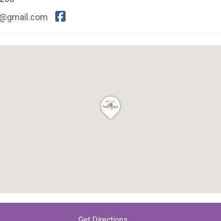
h@gmail.com
ς
ης καταχώρισης;
Επικοινωνήστε μαζί μας
.
Get Directions