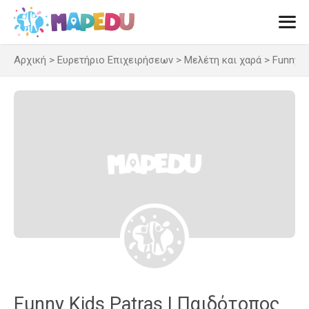
Μετάβαση
σε
περιεχόμενο
Αρχική
>
Ευρετήριο Επιχειρήσεων
>
Μελέτη και χαρά
>
Funny K
Men
Funny Kids Patras | Παιδότοπος