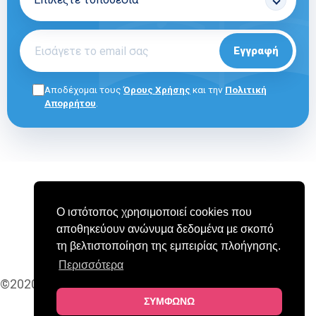
Εγγραφή
Αποδέχομαι τους
Όρους Χρήσης
και την
Πολιτική
Απορρήτου
.
ΓΙΑ ΕΠΑΓΓΕΛΜΑΤΙΕΣ
E-SHOP
ΟΡΟΙ ΧΡΗΣΗΣ
Ο ιστότοπος χρησιμοποιεί cookies που
ΠΟΛΙΤΙΚΗ COOKIES
ΠΟΛΙΤΙΚΗ ΑΠΟΡΡΗΤΟΥ
αποθηκεύουν ανώνυμα δεδομένα με σκοπό
ΣΥΧΝΕΣ ΕΡΩΤΗΣΕΙΣ (FAQ)
τη βελτιστοποίηση της εμπειρίας πλοήγησης.
Περισσότερα
©2020-2025 MAPEDU
ΣΥΜΦΩΝΩ