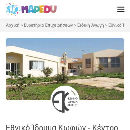
Μετάβαση
σε
περιεχόμενο
Αρχική
>
Ευρετήριο Επιχειρήσεων
>
Ειδική Αγωγή
>
Εθνικό Ίδ
Men
Εθνικό Ίδρυμα Κωφών - Κέντρο