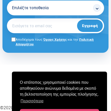
Εγγραφή
Αποδέχομαι τους
Όρους Χρήσης
και την
Πολιτική
Απορρήτου
.
ΓΙΑ ΕΠΑΓΓΕΛΜΑΤΙΕΣ
E-SHOP
ΟΡΟΙ ΧΡΗΣΗΣ
Ο ιστότοπος χρησιμοποιεί cookies που
ΠΟΛΙΤΙΚΗ COOKIES
ΠΟΛΙΤΙΚΗ ΑΠΟΡΡΗΤΟΥ
αποθηκεύουν ανώνυμα δεδομένα με σκοπό
ΣΥΧΝΕΣ ΕΡΩΤΗΣΕΙΣ (FAQ)
τη βελτιστοποίηση της εμπειρίας πλοήγησης.
Περισσότερα
©2020-2025 MAPEDU