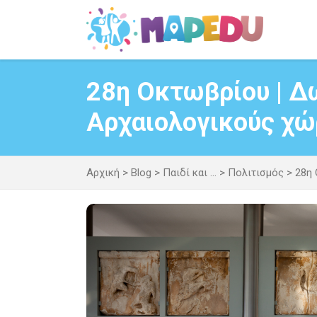
Μετάβαση
σε
περιεχόμενο
28η Οκτωβρίου | Δ
Αρχαιολογικούς χώ
Αρχική
>
Blog
>
Παιδί και ...
>
Πολιτισμός
>
28η 