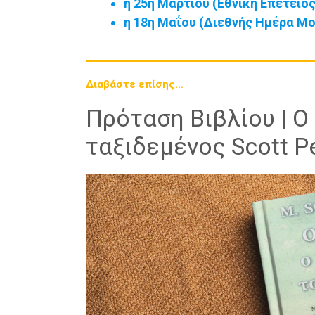
η 25η Μαρτίου (Εθνική Επέτειος
η 18η Μαΐου (Διεθνής Ημέρα Μο
Διαβάστε επίσης…
Πρόταση Βιβλίου | Ο
ταξιδεμένος Scott P