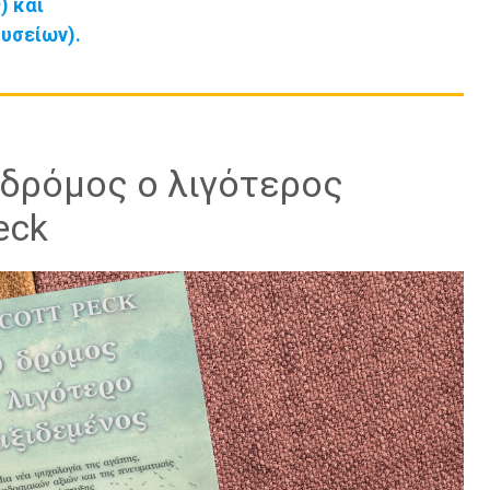
) και
υσείων).
 δρόμος ο λιγότερος
eck