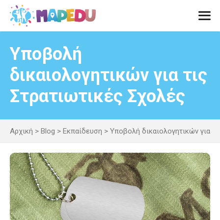
Μετάβαση
σε
περιεχόμενο
Men
Υποβολή
δικαιολογητικών για τις
Στρατιωτικές Σχολές
Αρχική
>
Blog
>
Εκπαίδευση
>
Υποβολή δικαιολογητικών για τι