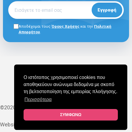
Εγγραφή
Αποδέχομαι τους
Όρους Χρήσης
και την
Πολιτική
Απορρήτου
.
ΓΙΑ ΕΠΑΓΓΕΛΜΑΤΙΕΣ
E-SHOP
ΟΡΟΙ ΧΡΗΣΗΣ
Ο ιστότοπος χρησιμοποιεί cookies που
ΠΟΛΙΤΙΚΗ COOKIES
ΠΟΛΙΤΙΚΗ ΑΠΟΡΡΗΤΟΥ
αποθηκεύουν ανώνυμα δεδομένα με σκοπό
ΣΥΧΝΕΣ ΕΡΩΤΗΣΕΙΣ (FAQ)
τη βελτιστοποίηση της εμπειρίας πλοήγησης.
Περισσότερα
©2020-2025 MAPEDU
ΣΥΜΦΩΝΩ
Website by
YES Internet