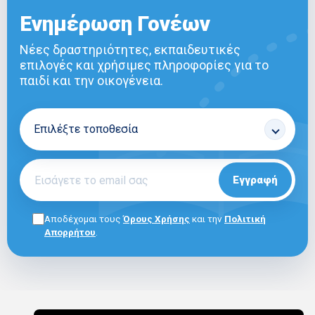
Ενημέρωση Γονέων
Νέες δραστηριότητες, εκπαιδευτικές
επιλογές και χρήσιμες πληροφορίες για το
παιδί και την οικογένεια.
Εγγραφή
Αποδέχομαι τους
Όρους Χρήσης
και την
Πολιτική
Απορρήτου
.