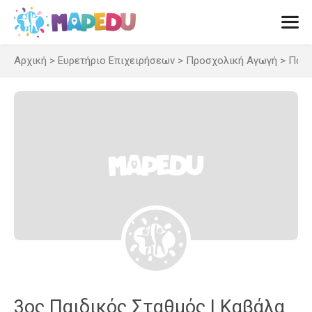
Μετάβαση
σε
περιεχόμενο
Αρχική
>
Ευρετήριο Επιχειρήσεων
>
Προσχολική Αγωγή
>
Παιδ
Men
3ος Παιδικός Σταθμός | Καβάλα