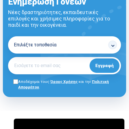
Ενημέρωση Γονέων
Νέες δραστηριότητες, εκπαιδευτικές
επιλογές και χρήσιμες πληροφορίες για το
παιδί και την οικογένεια.
Εγγραφή
Αποδέχομαι τους
Όρους Χρήσης
και την
Πολιτική
Απορρήτου
.
ΓΙΑ ΕΠΑΓΓΕΛΜΑΤΙΕΣ
E-SHOP
ΟΡΟΙ ΧΡΗΣΗΣ