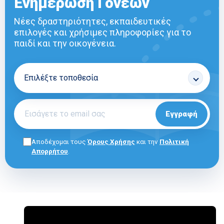
Ενημέρωση Γονέων
Νέες δραστηριότητες, εκπαιδευτικές
επιλογές και χρήσιμες πληροφορίες για το
παιδί και την οικογένεια.
Εγγραφή
Αποδέχομαι τους
Όρους Χρήσης
και την
Πολιτική
Απορρήτου
.
ΓΙΑ ΕΠΑΓΓΕΛΜΑΤΙΕΣ
E-SHOP
ΟΡΟΙ ΧΡΗΣΗΣ