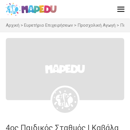
Μετάβαση
σε
περιεχόμενο
Αρχική
>
Ευρετήριο Επιχειρήσεων
>
Προσχολική Αγωγή
>
Παιδ
Men
4ος Παιδικός Σταθμός | Καβάλα