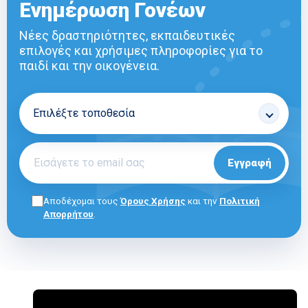
Ενημέρωση Γονέων
Νέες δραστηριότητες, εκπαιδευτικές
επιλογές και χρήσιμες πληροφορίες για το
παιδί και την οικογένεια.
Εγγραφή
Αποδέχομαι τους
Όρους Χρήσης
και την
Πολιτική
Απορρήτου
.
ΓΙΑ ΕΠΑΓΓΕΛΜΑΤΙΕΣ
E-SHOP
ΟΡΟΙ ΧΡΗΣΗΣ