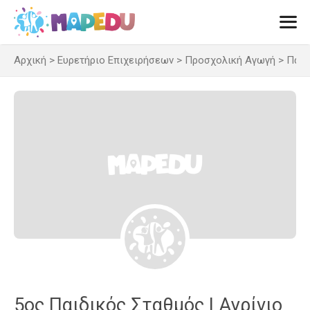
Μετάβαση
σε
περιεχόμενο
Αρχική
>
Ευρετήριο Επιχειρήσεων
>
Προσχολική Αγωγή
>
Παιδ
Men
5ος Παιδικός Σταθμός | Αγρίνιο