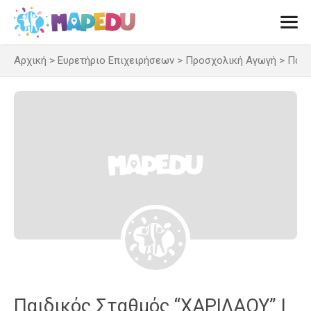
Μετάβαση
σε
περιεχόμενο
Αρχική
>
Ευρετήριο Επιχειρήσεων
>
Προσχολική Αγωγή
>
Παιδ
Men
Παιδικός Σταθμός “ΧΑΡΙΛΑΟΥ” |