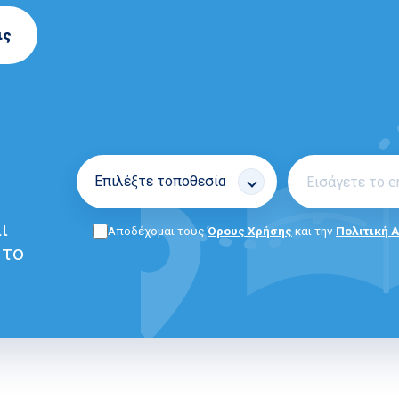
ις
ι
Αποδέχομαι τους
Όρους Χρήσης
και την
Πολιτική 
 το