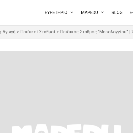
ΕΥΡΕΤΗΡΙΟ
MAPEDU
BLOG
E
ή Αγωγή
>
Παιδικοί Σταθμοί
>
Παιδικός Σταθμός "Μεσολογγίου" |