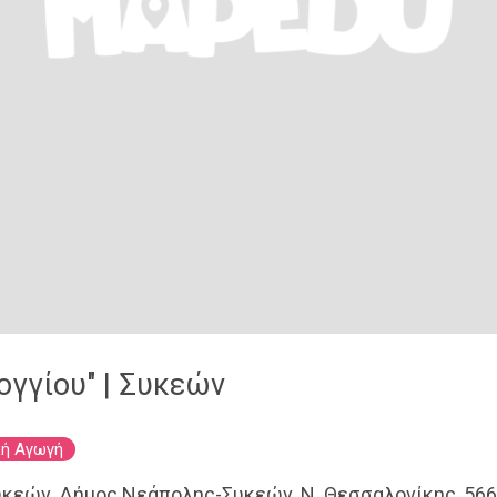
γγίου" | Συκεών
ή Αγωγή
υκεών, Δήμος Νεάπολης-Συκεών, Ν. Θεσσαλονίκης, 56