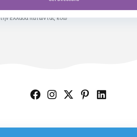
 την Ελλάδα πατώντας
εδώ