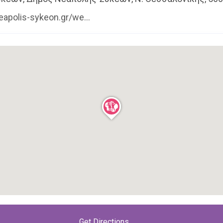
apolis-sykeon.gr/we...
u.gr
βρίσκεις πληροφορίες για όλες τις σχολικές μον
Get Directions