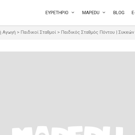
ΕΥΡΕΤΗΡΙΟ
MAPEDU
BLOG
E
ή Αγωγή
>
Παιδικοί Σταθμοί
>
Παιδικός Σταθμός Πόντου | Συκεών