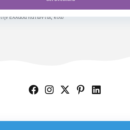
 την Ελλάδα πατώντας
εδώ