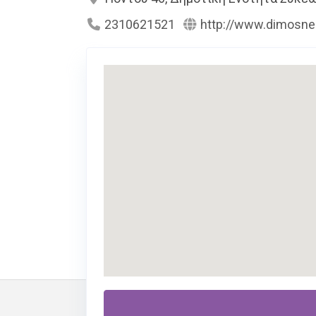
2310621521
http://www.dimosnea
Περιγραφή
Υπηρεσίες
Στον εκπαιδευτικό κατάλογο του
maped