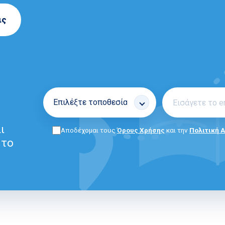
ις
ι
Αποδέχομαι τους
Όρους Χρήσης
και την
Πολιτική 
 το