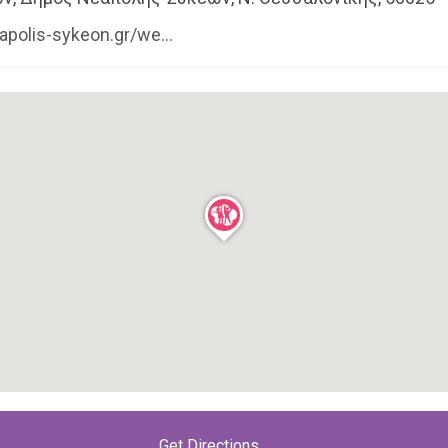
polis-sykeon.gr/we...
u.gr
βρίσκεις πληροφορίες για όλες τις σχολικές μον
Get Directions