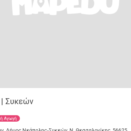
 | Συκεών
ή Αγωγή
ν, Δήμος Νεάπολης-Συκεών, Ν. Θεσσαλονίκης, 56625