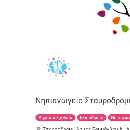
Νηπιαγωγείο Σταυροδρομί
Δημόσια Σχολεία
Εκπαίδευση
Νηπιαγωγ
Σταυροδρόμι, Δήμος Ερυμάνθου, Ν. Α