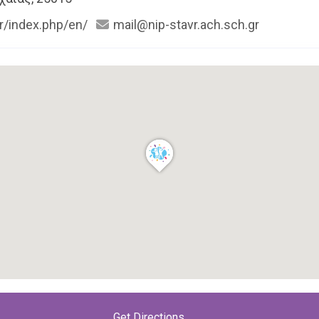
gr/index.php/en/
mail@nip-stavr.ach.sch.gr
 βρίσκεται στο Νομό Αχαΐας στο Δήμο Ερυμάνθου στη
Get Directions