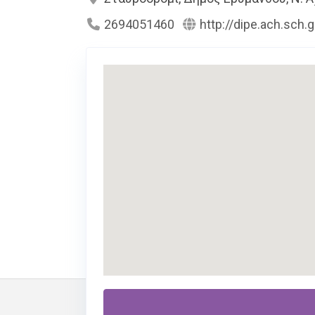
2694051460
http://dipe.ach.sch.
Περιγραφή
Υπηρεσίες
Το Δημόσιο Νηπιαγωγείο Σταυροδρομίου