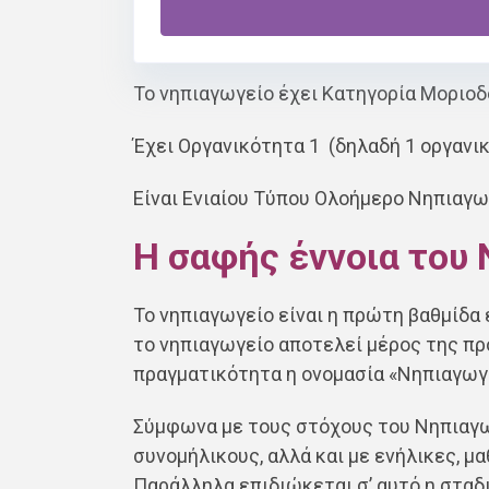
τις πληροφορίες επικοινωνίας τηλέφων
βρίσκεται πληροφορίες για όλες τις σχ
Το νηπιαγωγείο έχει Κατηγορία Μοριο
Έχει Οργανικότητα 1 (δηλαδή 1 οργανικ
Είναι Ενιαίου Τύπου Ολοήμερο Νηπιαγω
Η σαφής έννοια του
Το νηπιαγωγείο είναι η πρώτη βαθμίδα 
το νηπιαγωγείο αποτελεί μέρος της π
πραγματικότητα η ονομασία «Νηπιαγωγε
Σύμφωνα με τους στόχους του Νηπιαγωγ
συνομήλικους, αλλά και με ενήλικες, μ
Παράλληλα επιδιώκεται σ’ αυτό η σταδ