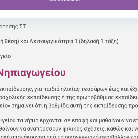
ο / φαξ, email και διεύθυνση με χάρτη. Στον εκπαιδε
ολικές μονάδες.
δότησης ΣΤ
ή θέση) και Λειτουργικότητα 1 (δηλαδή 1 τάξη)
γείο
 Νηπιαγωγείου
εκπαίδευσης, για παιδιά ηλικίας τεσσάρων έως και έ
ροσχολικής εκπαίδευσης ή της πρωτοβάθμιας εκπαίδε
ίο» σημαίνει ότι η βαθμίδα αυτή της εκπαίδευσης πρ
είου τα νήπια έρχονται σε επαφή και μαθαίνουν να ε
αθαίνουν να αναπτύσσουν φιλικές σχέσεις, καθώς και 
ιακή απομάκρυνση από το οικογενειακό περιβάλλον
κα