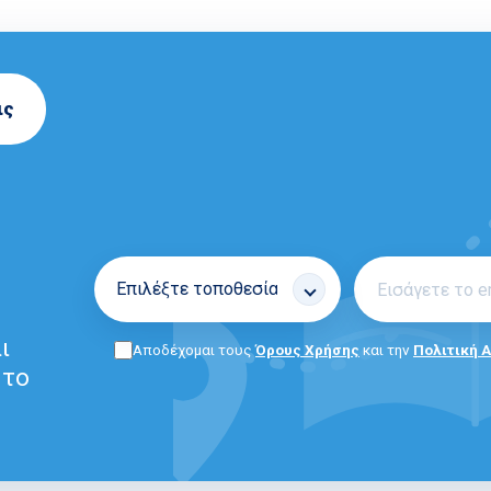
ις
ι
Αποδέχομαι τους
Όρους Χρήσης
και την
Πολιτική 
 το