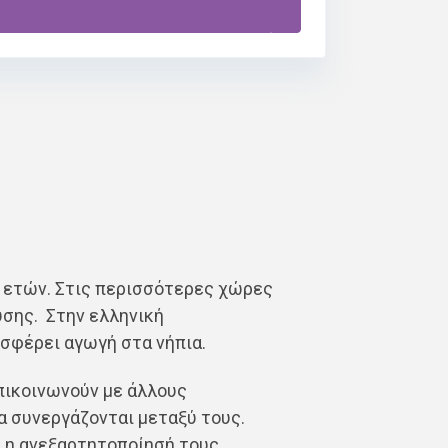
υτικό κατάλογο του
mapedu.gr
ξι ετών. Στις περισσότερες χώρες
υσης. Στην ελληνική
οσφέρει αγωγή στα νήπια.
πικοινωνούν με άλλους
να συνεργάζονται μεταξύ τους.
ι η ανεξαρτητοποίησή τους.