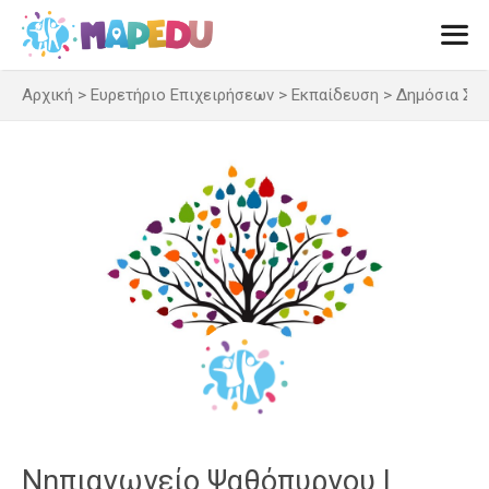
Μετάβαση
σε
περιεχόμενο
Αρχική
>
Ευρετήριο Επιχειρήσεων
>
Εκπαίδευση
>
Δημόσια Σχ
Men
Νηπιαγωγείο Ψαθόπυργου |