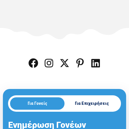
Για Γονείς
Για Επιχειρήσεις
Ενημέρωση Γονέων