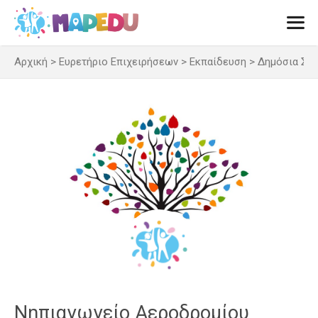
Μετάβαση
σε
περιεχόμενο
Αρχική
>
Ευρετήριο Επιχειρήσεων
>
Εκπαίδευση
>
Δημόσια Σχ
Men
Νηπιαγωγείο Αεροδρομίου