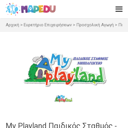
Μετάβαση
σε
περιεχόμενο
Αρχική
>
Ευρετήριο Επιχειρήσεων
>
Προσχολική Αγωγή
>
Παιδ
Men
My Playland Παιδικός Σταθμός -