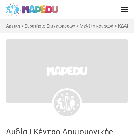
Μετάβαση
σε
περιεχόμενο
Αρχική
>
Ευρετήριο Επιχειρήσεων
>
Μελέτη και χαρά
>
ΚΔΑΠ -
Men
Λυδία | Κέντρο Δημιουργικής