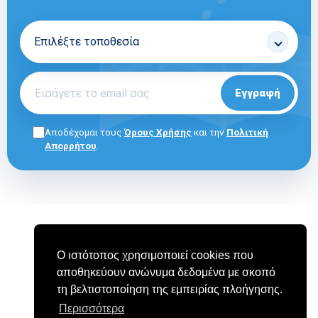
Εγγραφή
Αποδέχομαι τους
Όρους Χρήσης
και την
Πολιτική
Απορρήτου
.
ΓΙΑ ΕΠΑΓΓΕΛΜΑΤΙΕΣ
E-SHOP
ΟΡΟΙ ΧΡΗΣΗΣ
Ο ιστότοπος χρησιμοποιεί cookies που
ΠΟΛΙΤΙΚΗ COOKIES
ΠΟΛΙΤΙΚΗ ΑΠΟΡΡΗΤΟΥ
αποθηκεύουν ανώνυμα δεδομένα με σκοπό
ΣΥΧΝΕΣ ΕΡΩΤΗΣΕΙΣ (FAQ)
τη βελτιστοποίηση της εμπειρίας πλοήγησης.
Περισσότερα