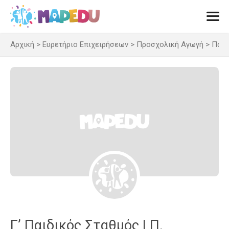
Μετάβαση
σε
περιεχόμενο
Αρχική
>
Ευρετήριο Επιχειρήσεων
>
Προσχολική Αγωγή
>
Παιδ
Men
Γ’ Παιδικός Σταθμός | Π.